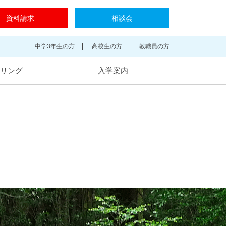
資料請求
相談会
中学3年生の方
高校生の方
教職員の方
リング
入学案内