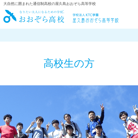
大自然に囲まれた通信制高校の屋久島おおぞら高等学校
屋久島おお
高校生の方