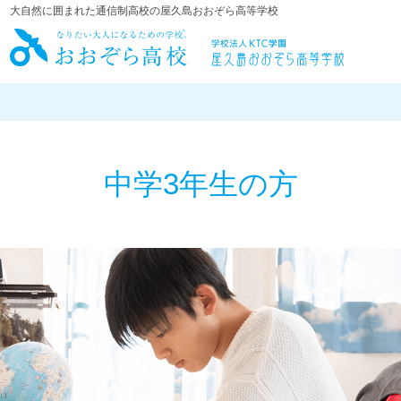
大自然に囲まれた通信制高校の屋久島おおぞら高等学校
屋久島おお
中学3年生の方