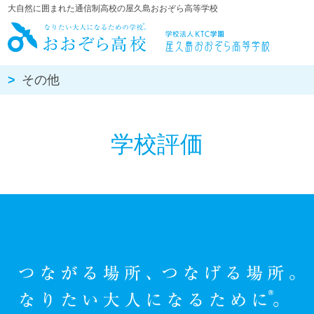
大自然に囲まれた通信制高校の屋久島おおぞら高等学校
屋久島おお
その他
学校評価