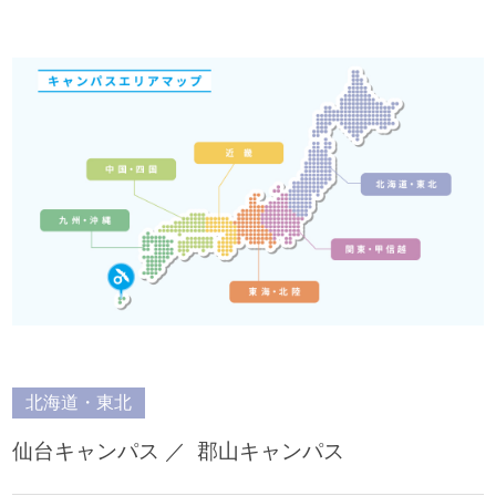
北海道・東北
仙台キャンパス
郡山キャンパス