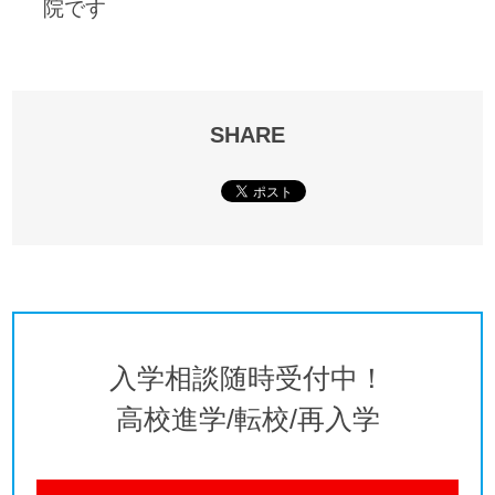
院です
SHARE
入学相談随時受付中！
高校進学/転校/再入学