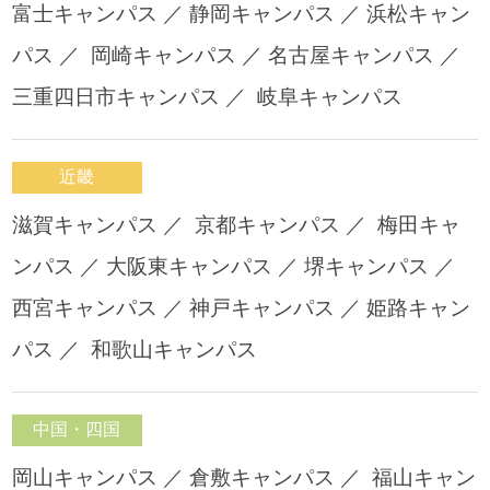
富士キャンパス
静岡キャンパス
浜松キャン
パス
岡崎キャンパス
名古屋キャンパス
三重四日市キャンパス
岐阜キャンパス
近畿
滋賀キャンパス
京都キャンパス
梅田キャ
ンパス
大阪東キャンパス
堺キャンパス
西宮キャンパス
神戸キャンパス
姫路キャン
パス
和歌山キャンパス
中国・四国
岡山キャンパス
倉敷キャンパス
福山キャン