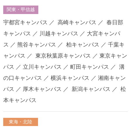
関東・甲信越
宇都宮キャンパス
高崎キャンパス
春日部
キャンパス
川越キャンパス
大宮キャンパ
ス
熊谷キャンパス
柏キャンパス
千葉キ
ャンパス
東京秋葉原キャンパス
東京キャン
パス
立川キャンパス
町田キャンパス
溝
の口キャンパス
横浜キャンパス
湘南キャン
パス
厚木キャンパス
新潟キャンパス
松
本キャンパス
東海・北陸