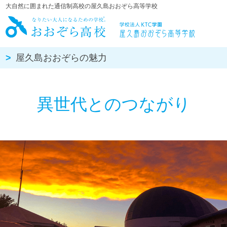
大自然に囲まれた通信制高校の屋久島おおぞら高等学校
屋久島おお
屋久島おおぞらの魅力
異世代とのつながり