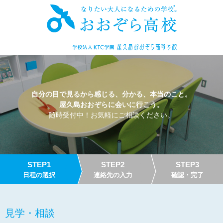
自分の目で見るから感じる、分かる、本当のこと。
屋久島おおぞらに会いに行こう。
随時受付中！お気軽にご相談ください。
STEP1
STEP2
STEP3
日程の選択
連絡先の入力
確認・完了
見学・相談