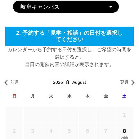
2. 予約する「見学・相談」の日付を選択し
てください
カレンダーから予約する日付を選択し、ご希望の時間を
選択すると、
当日の開催内容の詳細が表示されます。
8
2026
August
前月
翌月
日
月
火
水
木
金
土
1
2
3
4
5
6
7
8