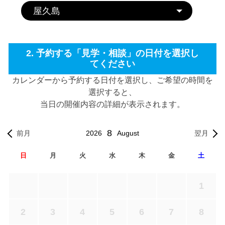
2. 予約する「見学・相談」の日付を選択し
てください
カレンダーから予約する日付を選択し、ご希望の時間を
選択すると、
当日の開催内容の詳細が表示されます。
8
2026
August
前月
翌月
日
月
火
水
木
金
土
1
2
3
4
5
6
7
8