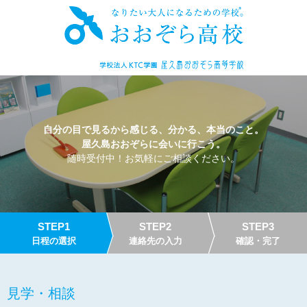
自分の目で見るから感じる、分かる、本当のこと。
屋久島おおぞらに会いに行こう。
随時受付中！お気軽にご相談ください。
STEP1
STEP2
STEP3
日程の選択
連絡先の入力
確認・完了
見学・相談